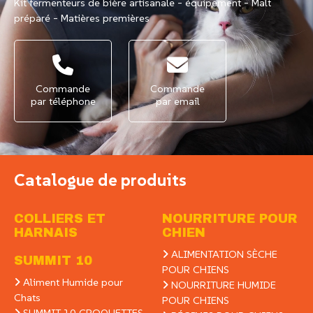
Kit fermenteurs de bière artisanale - équipement - Malt
préparé - Matières premières
Commande
Commande
par téléphone
par email
Catalogue de produits
COLLIERS ET
NOURRITURE POUR
HARNAIS
CHIEN
ALIMENTATION SÈCHE
SUMMIT 10
POUR CHIENS
Aliment Humide pour
NOURRITURE HUMIDE
Chats
POUR CHIENS
SUMMIT 10 CROQUETTES