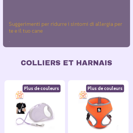
te e il tuo cane
.
Découvrez les aliments Summit10 pour chiens
COLLIERS ET HARNAIS
et chats
Découvrez les aliments Summit10 pour chiens
et chats : naturels, sans céréales,
Plus de couleurs
Plus de couleurs
monoprotéiques et conçus pour le bien-être à
360° de votre animal
Quand il s’agit de prendre soin de nos chiens et chats,...
Comment savoir si votre chien est stressé : 5
signes à ne pas ignorer