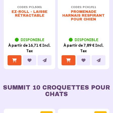
CODES: PCL5001
CODES: PCH1911
EZ-ROLL - LAISSE
PROMENADE
RÉTRACTABLE
HARNAIS RESPIRANT
POUR CHIEN
DISPONIBLE
DISPONIBLE
Collare, pettorina o guinzaglio? Guida alla scelta
À partir de 16,71 € Incl.
À partir de 7,89 € Incl.
giusta per il tuo cane
Tax
Tax
Collier, harnais ou laisse ? Comment
choisir le bon équipement pour votre
chien
SUMMIT 10 CROQUETTES POUR
CHATS
SPEDIZIONE GRATIS E SPEDIZIONE 24-48
ORE