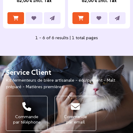
62,00 € Incl. Tax
62,00 € Incl. Tax
1 - 6 of 6 results | 1 total pages
Service Client
Kit fermenteurs de bière artisanale - équipement - Malt
préparé - Matières premières
Commande
Commande
par téléphone
par email