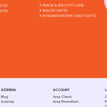
SNACK & BISCOTTI CANE
ATTO
SNACKS GATTO
ATTO
INTEGRATORI PER CANI E GATTI
AZIENDA
ACCOUNT
L
Blog
Area Clienti
C
Azienda
Area Rivenditori
M
S