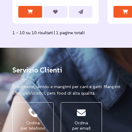
1 - 10 su 10 risultati | 1 pagine totali
Servizio Clienti
Crocchette, umido e mangimi per cani e gatti. Mangimi
biologici/olistici, pets food di alta qualità.
Ordina
Ordina
per telefono
per email