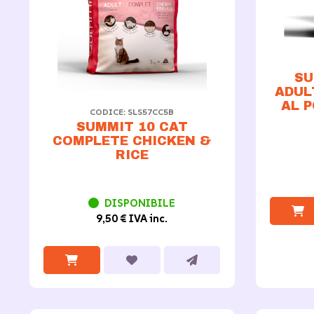
SU
ADUL
AL 
CODICE: SLS57CC5B
SUMMIT 10 CAT
COMPLETE CHICKEN &
RICE
DISPONIBILE
9,50 € IVA inc.