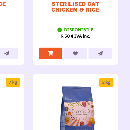
CE
STERILISED CAT
CHICKEN & RICE
DISPONIBILE
9,50 € IVA inc.
7 kg
2 kg