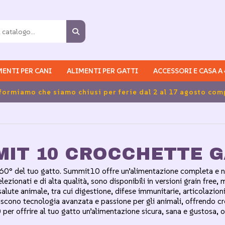
MENTI PER CANI
ALIMENTI PER GATTI
ACCESSORI E CASA A
di spedizione gratuite per ordini superiori a 39,90 euro in
IT 10 CROCCHETTE 
360° del tuo gatto. Summit10 offre un’alimentazione completa e na
selezionati e di alta qualità, sono disponibili in versioni grain fr
salute animale, tra cui digestione, difese immunitarie, articolazio
niscono tecnologia avanzata e passione per gli animali, offrendo cr
er offrire al tuo gatto un’alimentazione sicura, sana e gustosa, o