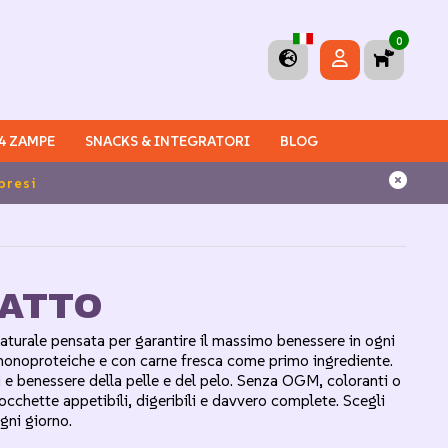
0
 4 ZAMPE
SNACKS & INTEGRATORI
BLOG
 Italia
GATTO
turale pensata per garantire il massimo benessere in ogni
ee, monoproteiche e con carne fresca come primo ingrediente.
ni e benessere della pelle e del pelo. Senza OGM, coloranti o
occhette appetibili, digeribili e davvero complete. Scegli
gni giorno.