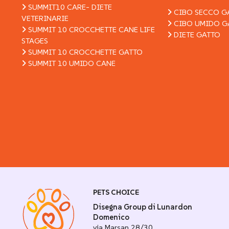
SUMMIT10 CARE- DIETE
CIBO SECCO G
VETERINARIE
CIBO UMIDO G
SUMMIT 10 CROCCHETTE CANE LIFE
DIETE GATTO
STAGES
SUMMIT 10 CROCCHETTE GATTO
SUMMIT 10 UMIDO CANE
PETS CHOICE
Disegna Group di Lunardon
Domenico
via Marsan 28/30