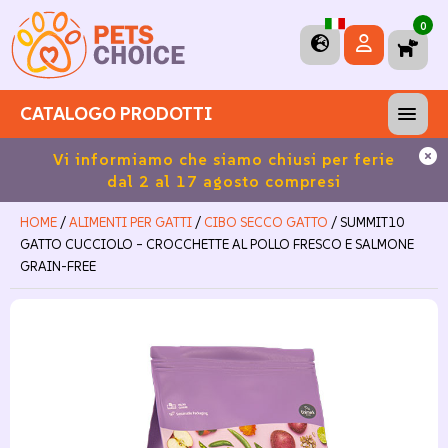
0
CATALOGO PRODOTTI
100
Vi informiamo che siamo chiusi per ferie
Sp
dal 2 al 17 agosto compresi
HOME
/
ALIMENTI PER GATTI
/
CIBO SECCO GATTO
/ SUMMIT10
GATTO CUCCIOLO – CROCCHETTE AL POLLO FRESCO E SALMONE
GRAIN-FREE