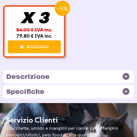
-5%
X 3
84,00 € IVA inc.
79,80 € IVA inc.
AGGIUNGI
Descrizione
Specifiche
Servizio Clienti
Crocchette, umido e mangimi per cani e gatti. Mangimi
biologici/olistici, pets food di alta qualità.