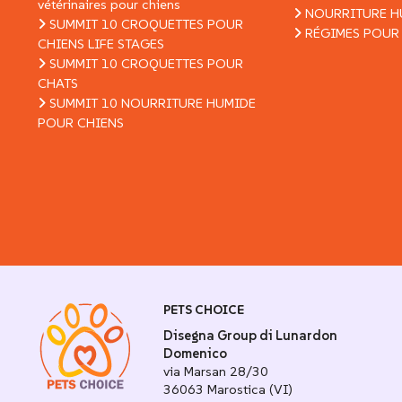
vétérinaires pour chiens
NOURRITURE H
SUMMIT 10 CROQUETTES POUR
RÉGIMES POUR
CHIENS LIFE STAGES
SUMMIT 10 CROQUETTES POUR
CHATS
SUMMIT 10 NOURRITURE HUMIDE
POUR CHIENS
PETS CHOICE
Disegna Group di Lunardon
Domenico
via Marsan 28/30
36063 Marostica (VI)