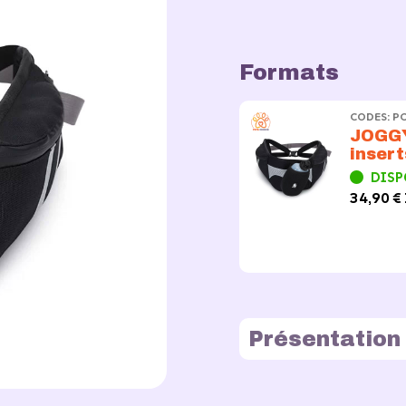
Formats
CODES: P
JOGGY
insert
DISP
34,90 € 
Présentation