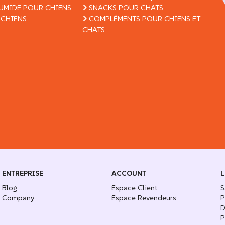
UMIDE POUR CHIENS
SNACKS POUR CHATS
 CHIENS
COMPLÉMENTS POUR CHIENS ET
CHATS
ENTREPRISE
ACCOUNT
L
Blog
Espace Client
S
Company
Espace Revendeurs
P
D
P