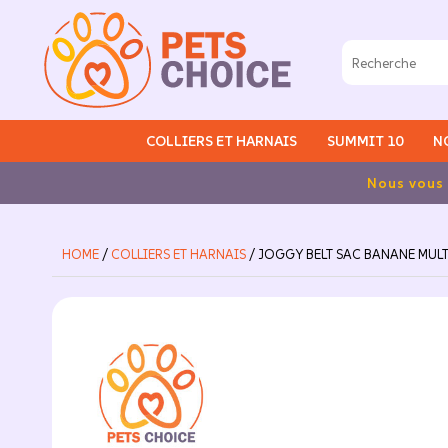
COLLIERS ET HARNAIS
SUMMIT 10
N
Nous vous informons que nous serons fermés pour congés 
HOME
/
COLLIERS ET HARNAIS
/ JOGGY BELT SAC BANANE MUL