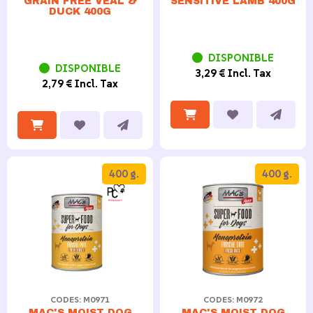
SENSITIVE LAMB 400G
GRAIN FREE VEAL &
DUCK 400G
DISPONIBLE
DISPONIBLE
3,29 € Incl. Tax
2,79 € Incl. Tax
400 g.
400 g.
CODES: M0971
CODES: M0972
MAC'S MOIST DOG
MAC'S MOIST DOG