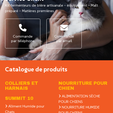
Kit fermenteurs de bière artisanale - équipement - Malt
préparé - Matières premières
Commande
Commande
par téléphone
par email
Catalogue de produits
COLLIERS ET
NOURRITURE POUR
HARNAIS
CHIEN
ALIMENTATION SÈCHE
SUMMIT 10
POUR CHIENS
Aliment Humide pour
NOURRITURE HUMIDE
Chats
POUR CHIENS