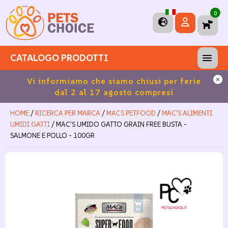
0
CATALOGO PRODOTTI
100
Vi informiamo che siamo chiusi per ferie
Sp
dal 2 al 17 agosto compresi
HOME
/
RICERCA PER MARCA
/
MACS PETFOOD
/
MAC'S ALIMENTI
UMIDI GATTI
/ MAC'S UMIDO GATTO GRAIN FREE BUSTA -
SALMONE E POLLO - 100GR