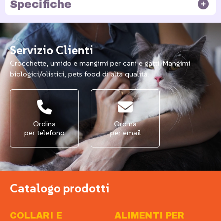
Specifiche
Servizio Clienti
Crocchette, umido e mangimi per cani e gatti. Mangimi
biologici/olistici, pets food di alta qualità.
Ordina
Ordina
per telefono
per email
Catalogo prodotti
COLLARI E
ALIMENTI PER