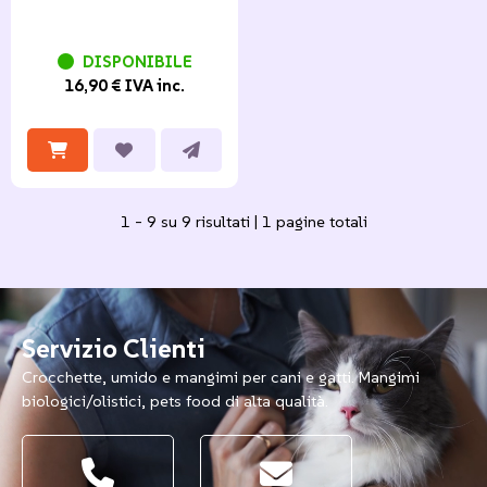
DISPONIBILE
16,90 € IVA inc.
1 - 9 su 9 risultati | 1 pagine totali
Servizio Clienti
Crocchette, umido e mangimi per cani e gatti. Mangimi
biologici/olistici, pets food di alta qualità.