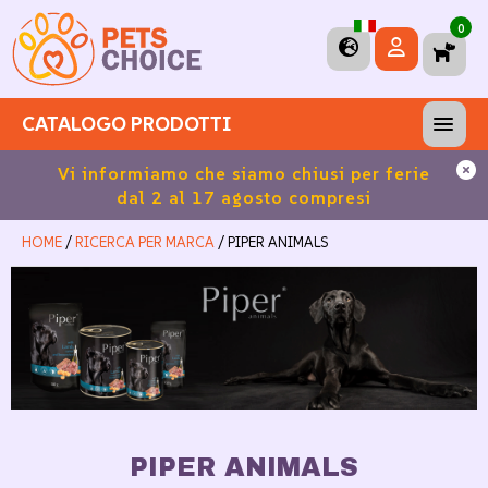
0
CATALOGO PRODOTTI
100
Vi informiamo che siamo chiusi per ferie
Sp
dal 2 al 17 agosto compresi
HOME
/
RICERCA PER MARCA
/ PIPER ANIMALS
PIPER ANIMALS