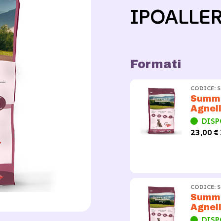
IPOALLE
Formati
CODICE: 
Summi
Agnell
DISP
23,00 € 
CODICE: 
Summi
Agnell
DISP