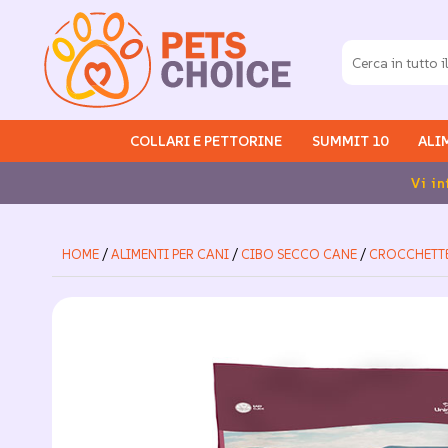
COLLARI E PETTORINE
SUMMIT 10
ALI
he siamo chiusi per ferie dal 2 al 17 agosto compresi
HOME
/
ALIMENTI PER CANI
/
CIBO SECCO CANE
/
CROCCHETTE