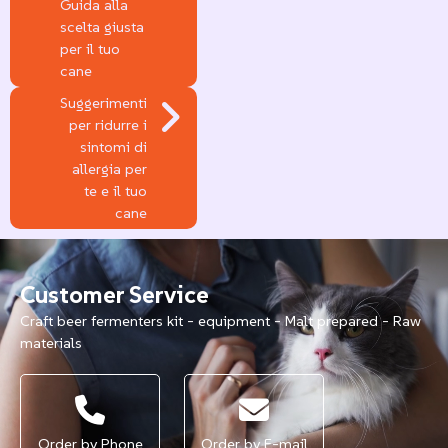
Guida alla
scelta giusta
per il tuo
cane
Suggerimenti
per ridurre i
sintomi di
allergia per
te e il tuo
cane
Customer Service
Craft beer fermenters kit - equipment - Malt prepared - Raw
materials
Order by Phone
Order by E-mail